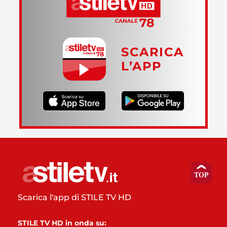
SCARICA
L’APP
Scarica l'app di STILE TV HD
STILE TV HD in onda su: