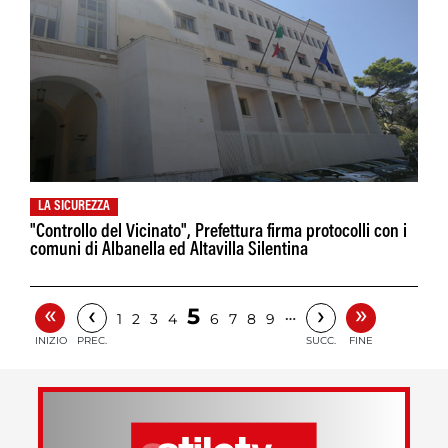
LA SICUREZZA
"Controllo del Vicinato", Prefettura firma protocolli con i
comuni di Albanella ed Altavilla Silentina
«
»
‹
›
5
…
1
2
3
4
6
7
8
9
INIZIO
PREC.
SUCC.
FINE