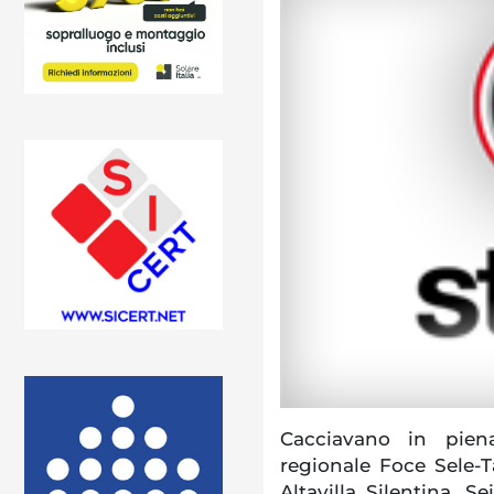
Cacciavano in piena
regionale Foce Sele-Ta
Altavilla Silentina. S