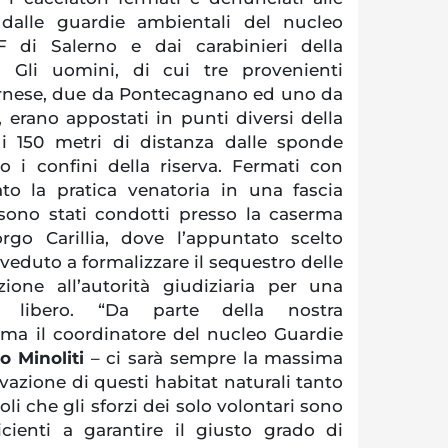
 dalle guardie ambientali del nucleo
 di Salerno e dai carabinieri della
 Gli uomini, di cui tre provenienti
arnese, due da Pontecagnano ed uno da
 erano appostati in punti diversi della
 i 150 metri di distanza dalle sponde
no i confini della riserva. Fermati con
ato la pratica venatoria in una fascia
i sono stati condotti presso la caserma
orgo Carillia, dove l’appuntato scelto
eduto a formalizzare il sequestro delle
one all’autorità giudiziaria per una
 libero. “Da parte della nostra
rma il coordinatore del nucleo Guardie
o Minoliti
– ci sarà sempre la massima
vazione di questi habitat naturali tanto
li che gli sforzi dei solo volontari sono
icienti a garantire il giusto grado di