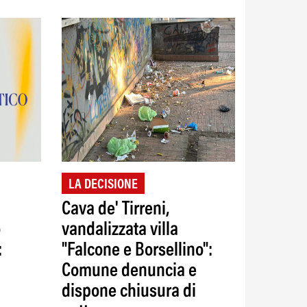
LA DECISIONE
Cava de' Tirreni,
o
vandalizzata villa
:
"Falcone e Borsellino":
Comune denuncia e
dispone chiusura di