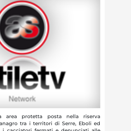
 area protetta posta nella riserva
nagro tra i territori di Serre, Eboli ed
ei i cacciatori fermati e denunciati alle