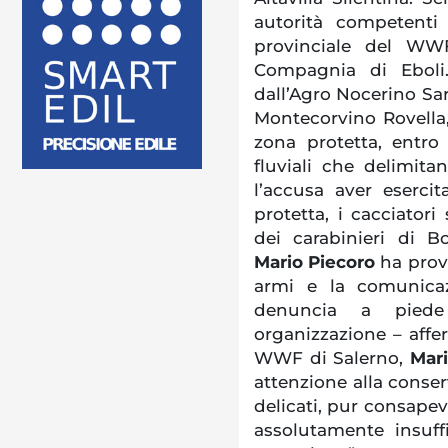
autorità competenti
provinciale del WWF
Compagnia di Eboli.
dall’Agro Nocerino S
Montecorvino Rovella,
zona protetta, entro
fluviali che delimita
l’accusa aver esercit
protetta, i cacciator
dei carabinieri di B
Mario Piecoro
ha provv
armi e la comunicazi
denuncia a piede
organizzazione – affe
WWF di Salerno,
Mari
attenzione alla conser
delicati, pur consapevo
assolutamente insuff