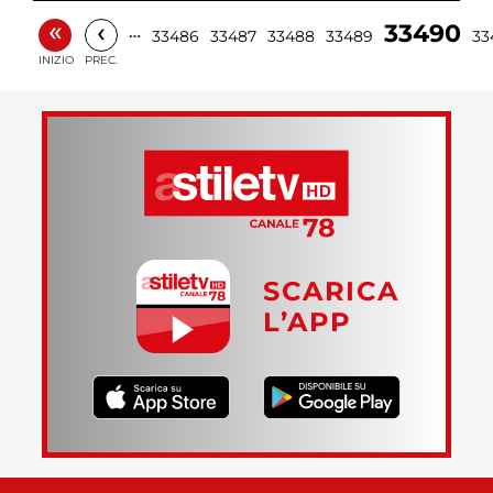
«
‹
33490
…
33486
33487
33488
33489
33
INIZIO
PREC.
SCARICA
L’APP