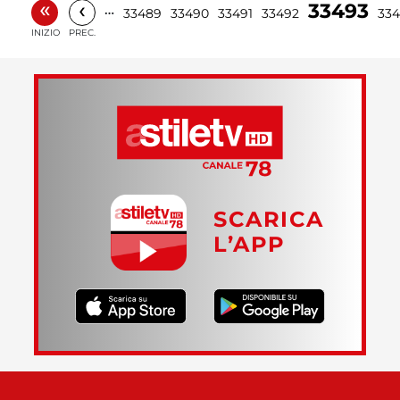
«
‹
33493
…
33489
33490
33491
33492
33
INIZIO
PREC.
SCARICA
L’APP