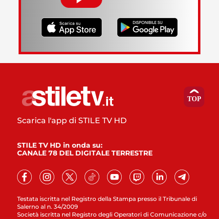
Scarica l'app di STILE TV HD
STILE TV HD in onda su:
CANALE 78 DEL DIGITALE TERRESTRE
Testata iscritta nel Registro della Stampa presso il Tribunale di
Salerno al n. 34/2009
Società iscritta nel Registro degli Operatori di Comunicazione c/o