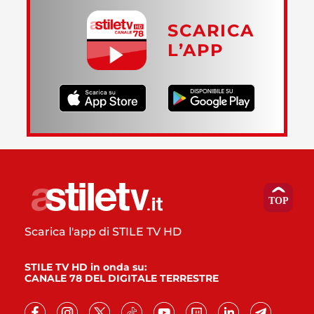
SCARICA
L’APP
Scarica l'app di STILE TV HD
STILE TV HD in onda su:
CANALE 78 DEL DIGITALE TERRESTRE