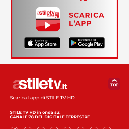
SCARICA
L’APP
Scarica l'app di STILE TV HD
STILE TV HD in onda su:
CANALE 78 DEL DIGITALE TERRESTRE