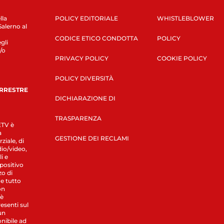
lla
POLICY EDITORIALE
WHISTLEBLOWER
Salerno al
CODICE ETICO CONDOTTA
POLICY
gli
/o
PRIVACY POLICY
COOKIE POLICY
POLICY DIVERSITÀ
ERRESTRE
DICHIARAZIONE DI
TRASPARENZA
LETV è
a
GESTIONE DEI RECLAMI
ziale, di
dio/video,
i e
spositivo
zo di
 e tutto
on
 è
esenti sul
un
nibile ad