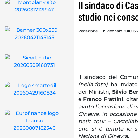
Il sindaco di Ca
studio nei consol
Redazione
15 gennaio 2010 15:
Il sindaco del Comun
(nella foto)
, ha inviat
dei Ministri,
Silvio Be
e
Franco Frattini
, cit
avuto l’occasione di vi
Ginevra, in occasione
petit tour – Castellab
che si è tenuta lo s
Nations di Ginevra.