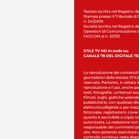
Testata iscritta nel Registro de
Stampa presso il Tribunale di 
n. 34/2009
Società iscritta nel Registro de
Operatori di Comunicazione c
l’AGCOM al n. 20133
STILE TV HD in onda su:
CANALE 78 DEL DIGITALE T
La riproduzione dei contenuti
giornalistici della testata STI
riservata. Pertanto, è vietata l
riproduzione e l’uso, anche par
testi, fotografie, contenuti au
filmati, loghi, grafiche aziendal
pubblicitarie, con qualsiasi di
elettronico/digitale o per mez
fotocopie, registrazioni, cover
quanto è ascrivibile a copia n
autorizzata. La redazione non
responsabile dei commenti pr
sito. Non potendo esercitare 
controllo continuo resta dispo