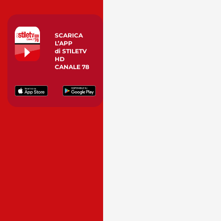
SCARICA
L’APP
di STILETV
HD
CANALE 78