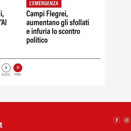
L'EMERGENZA
i,
Campi Flegrei,
“Al
aumentano gli sfollati
e infuria lo scontro
politico
”
»
›
SUCC.
FINE