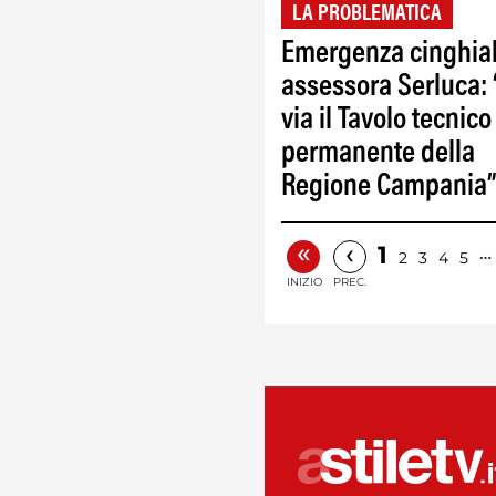
LA PROBLEMATICA
Emergenza cinghial
assessora Serluca: 
via il Tavolo tecnico
permanente della
Regione Campania
«
‹
1
…
2
3
4
5
INIZIO
PREC.