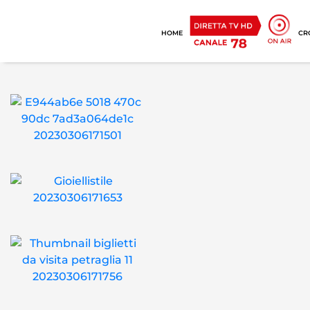
HOME
CR