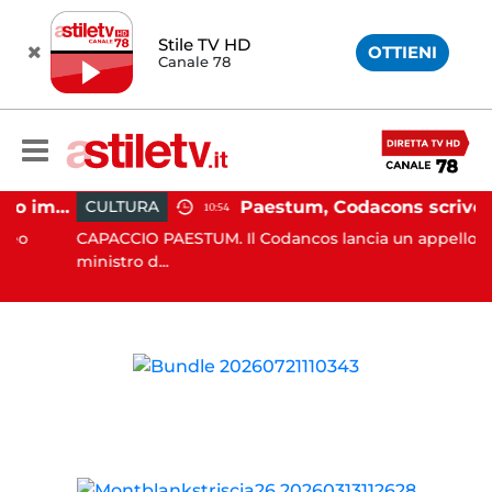
Stile TV HD
OTTIENI
Canale 78
Salerno, sovraffollamento immigrati in immobile del centro storico: scatta lo sgombero
Paestum, Codacons scrive al ministro Giuli: "Rilanciare scavi dell'Anfiteatro 
CULTURA
10:54
CAPACCIO PAESTUM. Il Codancos lancia un appello al
ministro d...