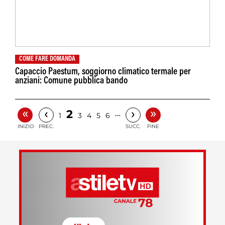
COME FARE DOMANDA
Capaccio Paestum, soggiorno climatico termale per
anziani: Comune pubblica bando
«
»
‹
›
2
…
1
3
4
5
6
INIZIO
PREC.
SUCC.
FINE