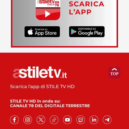
SCARICA
L’APP
Scarica l'app di STILE TV HD
STILE TV HD in onda su:
CANALE 78 DEL DIGITALE TERRESTRE