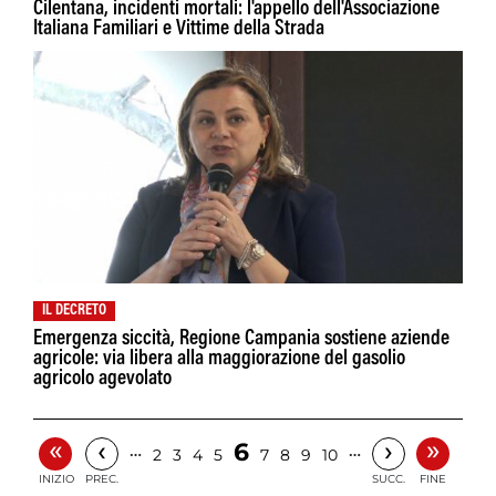
Cilentana, incidenti mortali: l'appello dell'Associazione
Italiana Familiari e Vittime della Strada
IL DECRETO
Emergenza siccità, Regione Campania sostiene aziende
agricole: via libera alla maggiorazione del gasolio
agricolo agevolato
«
»
‹
›
6
…
…
2
3
4
5
7
8
9
10
INIZIO
PREC.
SUCC.
FINE