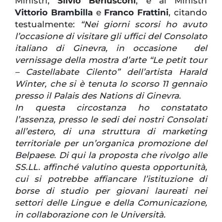
Ministri,
Silvio Berlusconi
, e ai Ministri
Vittorio Brambilla
e
Franco Frattini
, citando
testualmente:
“Nei giorni scorsi ho avuto
l’occasione di visitare gli uffici del Consolato
italiano di Ginevra, in occasione del
vernissage della mostra d’arte “Le petit tour
– Castellabate Cilento” dell’artista Harald
Winter, che si è tenuta lo scorso 11 gennaio
presso il Palais des Nations di Ginevra.
In questa circostanza ho constatato
l’assenza, presso le sedi dei nostri Consolati
all’estero, di una struttura di marketing
territoriale per un’organica promozione del
Belpaese. Di qui la proposta che rivolgo alle
SS.LL. affinché valutino questa opportunità,
cui si potrebbe affiancare l’istituzione di
borse di studio per giovani laureati nei
settori delle Lingue e della Comunicazione,
in collaborazione con le Università.