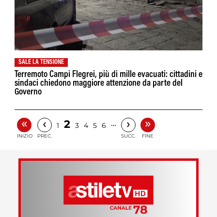
SALE LA TENSIONE
Terremoto Campi Flegrei, più di mille evacuati: cittadini e
sindaci chiedono maggiore attenzione da parte del
Governo
«
»
‹
›
2
…
1
3
4
5
6
INIZIO
PREC.
SUCC.
FINE