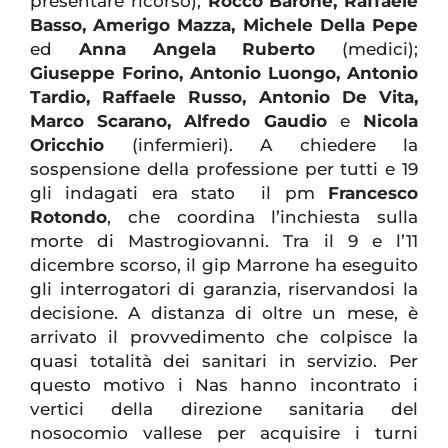
presentare ricorso),
Rocco Barone, Raffaele
Basso, Amerigo Mazza, Michele Della Pepe
ed
Anna Angela Ruberto
(medici);
Giuseppe Forino, Antonio Luongo, Antonio
Tardio, Raffaele Russo, Antonio De Vita,
Marco Scarano, Alfredo Gaudio
e
Nicola
Oricchio
(infermieri). A chiedere la
sospensione della professione per tutti e 19
gli indagati era stato il pm
Francesco
Rotondo
, che coordina l’inchiesta sulla
morte di Mastrogiovanni. Tra il 9 e l’11
dicembre scorso, il gip Marrone ha eseguito
gli interrogatori di garanzia, riservandosi la
decisione. A distanza di oltre un mese, è
arrivato il provvedimento che colpisce la
quasi totalità dei sanitari in servizio. Per
questo motivo i Nas hanno incontrato i
vertici della direzione sanitaria del
nosocomio vallese per acquisire i turni