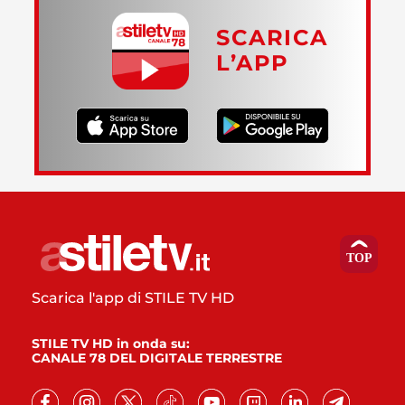
SCARICA
L’APP
Scarica l'app di STILE TV HD
STILE TV HD in onda su:
CANALE 78 DEL DIGITALE TERRESTRE