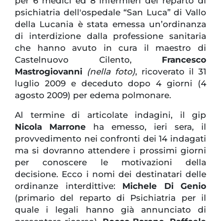
per 6 medici ed 8 infermieri del reparto di
psichiatria dell'ospedale “San Luca” di Vallo
della Lucania è stata emessa un’ordinanza
di interdizione dalla professione sanitaria
che hanno avuto in cura il maestro di
Castelnuovo Cilento,
Francesco
Mastrogiovanni
(nella foto)
, ricoverato il 31
luglio 2009 e deceduto dopo 4 giorni (4
agosto 2009) per edema polmonare.
Al termine di articolate indagini, il gip
Nicola Marrone
ha emesso, ieri sera, il
provvedimento nei confronti dei 14 indagati
ma si dovranno attendere i prossimi giorni
per conoscere le motivazioni della
decisione. Ecco i nomi dei destinatari delle
ordinanze interdittive:
Michele Di Genio
(primario del reparto di Psichiatria per il
quale i legali hanno già annunciato di