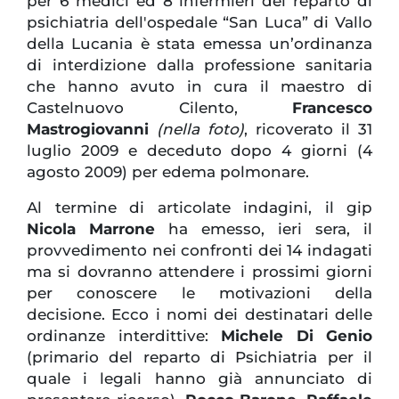
per 6 medici ed 8 infermieri del reparto di
psichiatria dell'ospedale “San Luca” di Vallo
della Lucania è stata emessa un’ordinanza
di interdizione dalla professione sanitaria
che hanno avuto in cura il maestro di
Castelnuovo Cilento,
Francesco
Mastrogiovanni
(nella foto)
, ricoverato il 31
luglio 2009 e deceduto dopo 4 giorni (4
agosto 2009) per edema polmonare.
Al termine di articolate indagini, il gip
Nicola Marrone
ha emesso, ieri sera, il
provvedimento nei confronti dei 14 indagati
ma si dovranno attendere i prossimi giorni
per conoscere le motivazioni della
decisione. Ecco i nomi dei destinatari delle
ordinanze interdittive:
Michele Di Genio
(primario del reparto di Psichiatria per il
quale i legali hanno già annunciato di