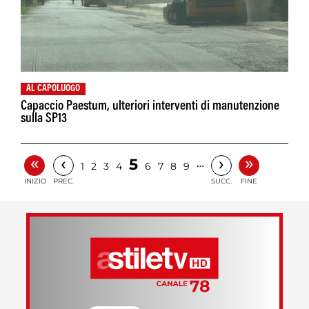
AL CAPOLUOGO
Capaccio Paestum, ulteriori interventi di manutenzione
sulla SP13
«
»
‹
›
5
…
1
2
3
4
6
7
8
9
INIZIO
PREC.
SUCC.
FINE