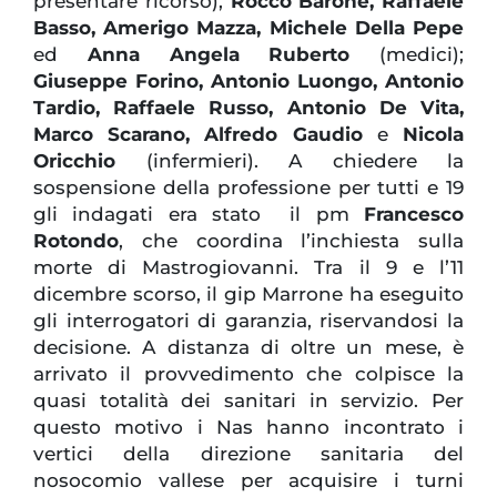
presentare ricorso),
Rocco Barone, Raffaele
Basso, Amerigo Mazza, Michele Della Pepe
ed
Anna Angela Ruberto
(medici);
Giuseppe Forino, Antonio Luongo, Antonio
Tardio, Raffaele Russo, Antonio De Vita,
Marco Scarano, Alfredo Gaudio
e
Nicola
Oricchio
(infermieri). A chiedere la
sospensione della professione per tutti e 19
gli indagati era stato il pm
Francesco
Rotondo
, che coordina l’inchiesta sulla
morte di Mastrogiovanni. Tra il 9 e l’11
dicembre scorso, il gip Marrone ha eseguito
gli interrogatori di garanzia, riservandosi la
decisione. A distanza di oltre un mese, è
arrivato il provvedimento che colpisce la
quasi totalità dei sanitari in servizio. Per
questo motivo i Nas hanno incontrato i
vertici della direzione sanitaria del
nosocomio vallese per acquisire i turni