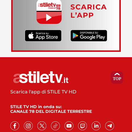
SCARICA
L’APP
Scarica l'app di STILE TV HD
STILE TV HD in onda su:
CANALE 78 DEL DIGITALE TERRESTRE