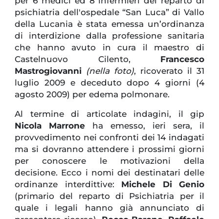
per 6 medici ed 8 infermieri del reparto di
psichiatria dell'ospedale “San Luca” di Vallo
della Lucania è stata emessa un’ordinanza
di interdizione dalla professione sanitaria
che hanno avuto in cura il maestro di
Castelnuovo Cilento,
Francesco
Mastrogiovanni
(nella foto)
, ricoverato il 31
luglio 2009 e deceduto dopo 4 giorni (4
agosto 2009) per edema polmonare.
Al termine di articolate indagini, il gip
Nicola Marrone
ha emesso, ieri sera, il
provvedimento nei confronti dei 14 indagati
ma si dovranno attendere i prossimi giorni
per conoscere le motivazioni della
decisione. Ecco i nomi dei destinatari delle
ordinanze interdittive:
Michele Di Genio
(primario del reparto di Psichiatria per il
quale i legali hanno già annunciato di