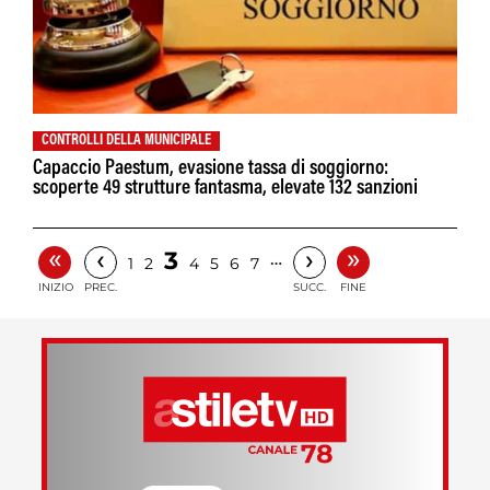
CONTROLLI DELLA MUNICIPALE
Capaccio Paestum, evasione tassa di soggiorno:
scoperte 49 strutture fantasma, elevate 132 sanzioni
«
»
‹
›
3
…
1
2
4
5
6
7
INIZIO
PREC.
SUCC.
FINE