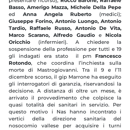
presentare ricorso),
Rocco Barone, Raffaele
Basso, Amerigo Mazza, Michele Della Pepe
ed
Anna Angela Ruberto
(medici);
Giuseppe Forino, Antonio Luongo, Antonio
Tardio, Raffaele Russo, Antonio De Vita,
Marco Scarano, Alfredo Gaudio
e
Nicola
Oricchio
(infermieri). A chiedere la
sospensione della professione per tutti e 19
gli indagati era stato il pm
Francesco
Rotondo
, che coordina l’inchiesta sulla
morte di Mastrogiovanni. Tra il 9 e l’11
dicembre scorso, il gip Marrone ha eseguito
gli interrogatori di garanzia, riservandosi la
decisione. A distanza di oltre un mese, è
arrivato il provvedimento che colpisce la
quasi totalità dei sanitari in servizio. Per
questo motivo i Nas hanno incontrato i
vertici della direzione sanitaria del
nosocomio vallese per acquisire i turni