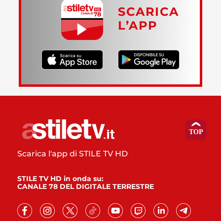
SCARICA
L’APP
Scarica l'app di STILE TV HD
STILE TV HD in onda su:
CANALE 78 DEL DIGITALE TERRESTRE