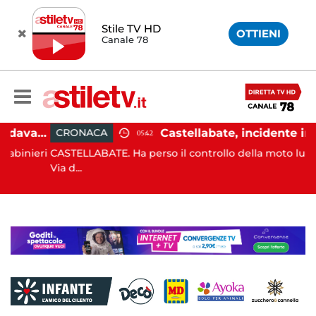
Stile TV HD
OTTIENI
Canale 78
Angri, scippano anziana davanti ad un negozio: tre arresti
Castellabate, incidente in moto: 27enne in ospedale
CRONACA
05:42
ieri
CASTELLABATE. Ha perso il controllo della moto lungo la
Via d...