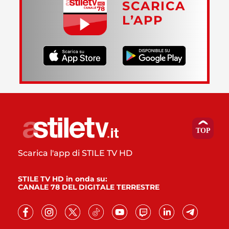
SCARICA
L’APP
Scarica l'app di STILE TV HD
STILE TV HD in onda su:
CANALE 78 DEL DIGITALE TERRESTRE