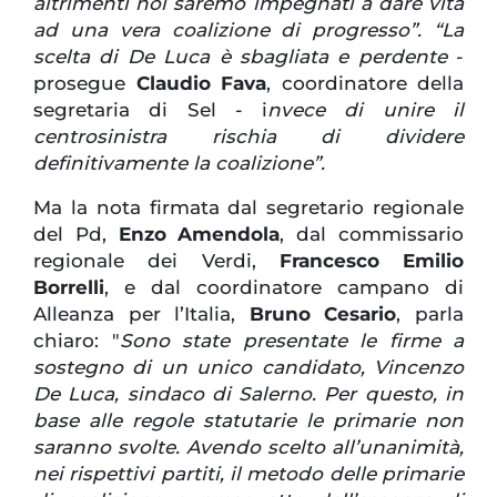
altrimenti noi saremo impegnati a dare vita
ad una vera coalizione di progresso”. “La
scelta di De Luca è sbagliata e perdente
-
prosegue
Claudio Fava
, coordinatore della
segretaria di Sel - i
nvece di unire il
centrosinistra rischia di dividere
definitivamente la coalizione”.
Ma la nota firmata dal segretario regionale
del Pd,
Enzo Amendola
, dal commissario
regionale dei Verdi,
Francesco Emilio
Borrelli
, e dal coordinatore campano di
Alleanza per l’Italia,
Bruno Cesario
, parla
chiaro: "
Sono state presentate le firme a
sostegno di un unico candidato, Vincenzo
De Luca, sindaco di Salerno. Per questo, in
base alle regole statutarie le primarie non
saranno svolte. Avendo scelto all’unanimità,
nei rispettivi partiti, il metodo delle primarie