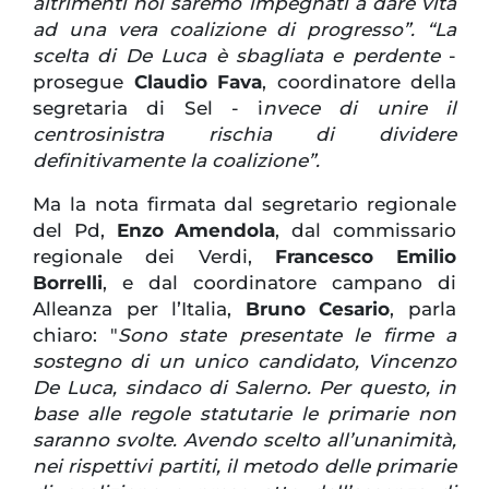
altrimenti noi saremo impegnati a dare vita
ad una vera coalizione di progresso”. “La
scelta di De Luca è sbagliata e perdente
-
prosegue
Claudio Fava
, coordinatore della
segretaria di Sel - i
nvece di unire il
centrosinistra rischia di dividere
definitivamente la coalizione”.
Ma la nota firmata dal segretario regionale
del Pd,
Enzo Amendola
, dal commissario
regionale dei Verdi,
Francesco Emilio
Borrelli
, e dal coordinatore campano di
Alleanza per l’Italia,
Bruno Cesario
, parla
chiaro: "
Sono state presentate le firme a
sostegno di un unico candidato, Vincenzo
De Luca, sindaco di Salerno. Per questo, in
base alle regole statutarie le primarie non
saranno svolte. Avendo scelto all’unanimità,
nei rispettivi partiti, il metodo delle primarie