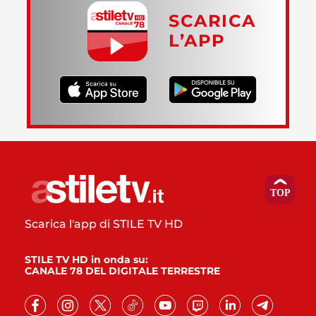
SCARICA
L’APP
Scarica l'app di STILE TV HD
STILE TV HD in onda su:
CANALE 78 DEL DIGITALE TERRESTRE