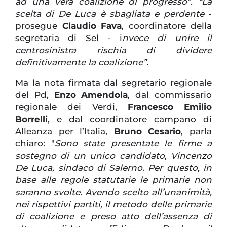
ad una vera coalizione di progresso”. “La
scelta di De Luca è sbagliata e perdente
-
prosegue
Claudio Fava
, coordinatore della
segretaria di Sel - i
nvece di unire il
centrosinistra rischia di dividere
definitivamente la coalizione”.
Ma la nota firmata dal segretario regionale
del Pd,
Enzo Amendola
, dal commissario
regionale dei Verdi,
Francesco Emilio
Borrelli
, e dal coordinatore campano di
Alleanza per l’Italia,
Bruno Cesario
, parla
chiaro: "
Sono state presentate le firme a
sostegno di un unico candidato, Vincenzo
De Luca, sindaco di Salerno. Per questo, in
base alle regole statutarie le primarie non
saranno svolte. Avendo scelto all’unanimità,
nei rispettivi partiti, il metodo delle primarie
di coalizione e preso atto dell’assenza di