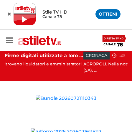
Stile TV HD
OTTIENI
Canale 78
Firme digitali utilizzate a loro insaputa: 9 indagati nel Vallo di Diano
CRONACA
11:33
iquidatori e amministratori
AGROPOLI. Nella notte del 6 agost
(SA), ...