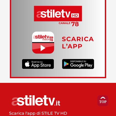
SCARICA
L’APP
Scarica l'app di STILE TV HD