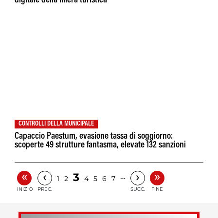
digitale della filiera turistica
CONTROLLI DELLA MUNICIPALE
Capaccio Paestum, evasione tassa di soggiorno:
scoperte 49 strutture fantasma, elevate 132 sanzioni
«
»
‹
›
3
…
1
2
4
5
6
7
INIZIO
PREC.
SUCC.
FINE