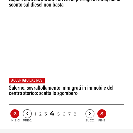
sconto sul diesel non basta
ACCERTATO DAL NOS
Salerno, sovraffollamento immigrati in immobile del
centro storico: scatta lo sgombero
«
»
‹
›
4
…
1
2
3
5
6
7
8
INIZIO
PREC.
SUCC.
FINE