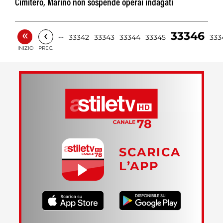
Cimitero, Marino non sospende operai indagati
«
‹
33346
…
33342
33343
33344
33345
333
INIZIO
PREC.
SCARICA
L’APP