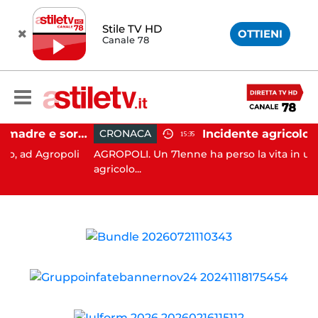
Stile TV HD
OTTIENI
Canale 78
Agropoli, botte a madre e sorella per ottenere denaro: 31enne in carcere
CRONACA
15:35
 Agropoli
AGROPOLI. Un 71enne ha perso la vita in un incid
agricolo...