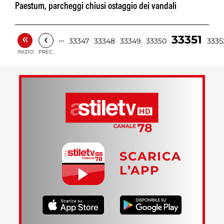
Paestum, parcheggi chiusi ostaggio dei vandali
«
‹
33351
…
33347
33348
33349
33350
3335
INIZIO
PREC.
SCARICA
L’APP