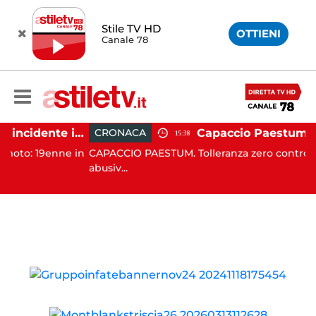
Stile TV HD
OTTIENI
Canale 78
Altavilla Silentina, incidente in moto nella notte: 19enne in prognosi riservata
CRONACA
15:38
 19enne in
CAPACCIO PAESTUM. Tolleranza zero contro l'occu
abusiv...