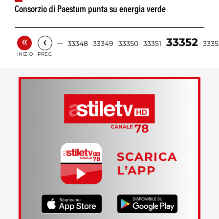
Consorzio di Paestum punta su energia verde
«
‹
33352
…
33348
33349
33350
33351
3335
INIZIO
PREC.
SCARICA
L’APP