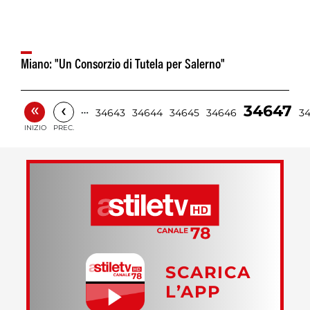
Miano: "Un Consorzio di Tutela per Salerno"
«
‹
34647
…
34643
34644
34645
34646
3
INIZIO
PREC.
SCARICA
L’APP