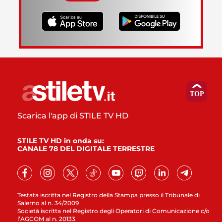
Scarica l'app di STILE TV HD
STILE TV HD in onda su:
CANALE 78 DEL DIGITALE TERRESTRE
Testata iscritta nel Registro della Stampa presso il Tribunale di
Salerno al n. 34/2009
Società iscritta nel Registro degli Operatori di Comunicazione c/o
l’AGCOM al n. 20133