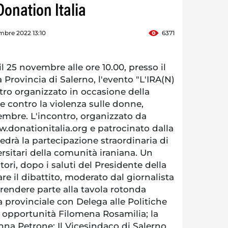
onation Italia
mbre 2022 13:10
6371
l 25 novembre alle ore 10.00, presso il
a Provincia di Salerno, l'evento "L'IRA(N)
o organizzato in occasione della
e contro la violenza sulle donne,
embre. L'incontro, organizzato da
.donationitalia.org e patrocinato dalla
vedrà la partecipazione straordinaria di
rsitari della comunità iraniana. Un
ori, dopo i saluti del Presidente della
re il dibattito, moderato dal giornalista
rendere parte alla tavola rotonda
a provinciale con Delega alle Politiche
ri opportunità Filomena Rosamilia; la
Anna Petrone; Il Vicesindaco di Salerno