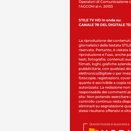
Operatori di Comunicazione c
l’AGCOM al n. 20133
STILE TV HD in onda su:
CANALE 78 DEL DIGITALE T
La riproduzione dei contenuti
giornalistici della testata STI
riservata. Pertanto, è vietata l
riproduzione e l’uso, anche par
testi, fotografie, contenuti au
filmati, loghi, grafiche aziendal
pubblicitarie, con qualsiasi di
elettronico/digitale o per mez
fotocopie, registrazioni, cover
quanto è ascrivibile a copia n
autorizzata. La redazione non
responsabile dei commenti pr
sito. Non potendo esercitare 
controllo continuo resta dispo
eliminarli su segnalazione qual
stessi risultano offensivi e oltr