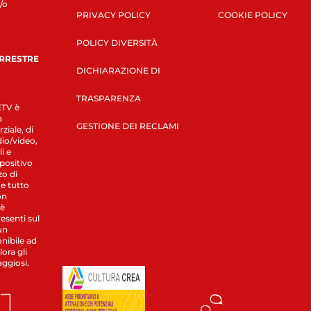
/o
PRIVACY POLICY
COOKIE POLICY
POLICY DIVERSITÀ
ERRESTRE
DICHIARAZIONE DI
TRASPARENZA
LETV è
a
GESTIONE DEI RECLAMI
ziale, di
dio/video,
i e
spositivo
zo di
 e tutto
on
 è
esenti sul
un
nibile ad
ora gli
aggiosi.