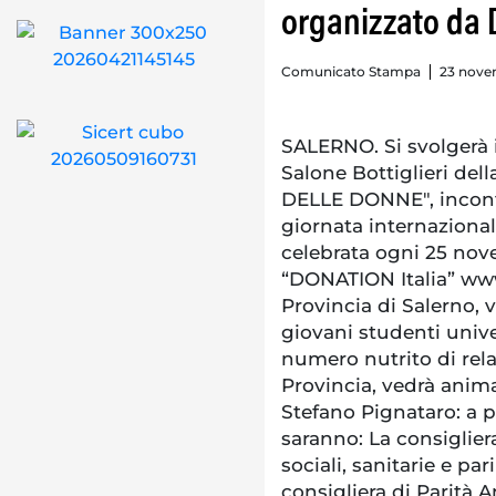
organizzato da D
Comunicato Stampa
23 nove
SALERNO. Si svolgerà i
Salone Bottiglieri dell
DELLE DONNE", incontr
giornata internazional
celebrata ogni 25 nov
“DONATION Italia” www
Provincia di Salerno, 
giovani studenti unive
numero nutrito di relat
Provincia, vedrà anima
Stefano Pignataro: a p
saranno: La consiglier
sociali, sanitarie e pa
consigliera di Parità 