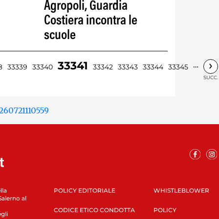
Agropoli, Guardia
Costiera incontra le
scuole
›
33341
…
8
33339
33340
33342
33343
33344
33345
SUCC.
lla
POLICY EDITORIALE
WHISTLEBLOWER
Salerno al
CODICE ETICO CONDOTTA
POLICY
gli