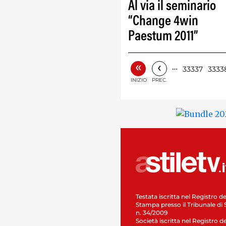
Al via il seminario
“Change 4win
Paestum 2011”
«
‹
…
33337
3333
INIZIO
PREC.
Testata iscritta nel Registro de
Stampa presso il Tribunale di 
n. 34/2009
Società iscritta nel Registro de