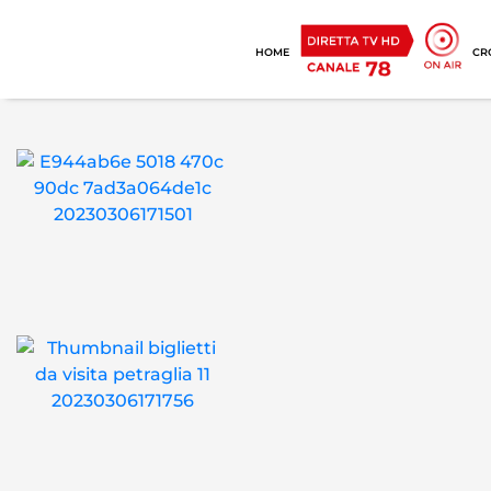
HOME
CR