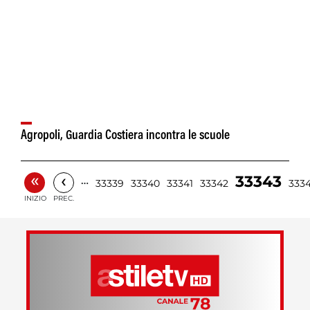
Agropoli, Guardia Costiera incontra le scuole
«
‹
33343
…
33339
33340
33341
33342
333
INIZIO
PREC.