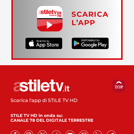
SCARICA
L’APP
Scarica l'app di STILE TV HD
STILE TV HD in onda su:
CANALE 78 DEL DIGITALE TERRESTRE