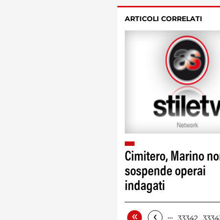
ARTICOLI CORRELATI
Cimitero, Marino n
sospende operai
indagati
«
‹
…
33342
3334