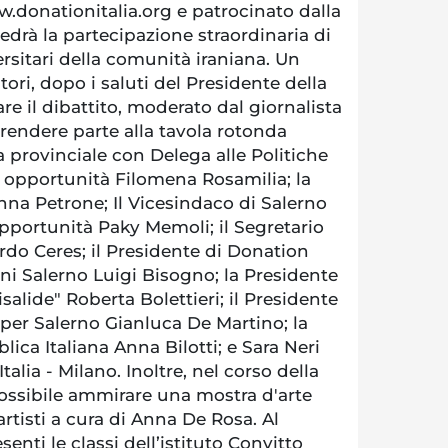
.donationitalia.org e patrocinato dalla
vedrà la partecipazione straordinaria di
rsitari della comunità iraniana. Un
ori, dopo i saluti del Presidente della
re il dibattito, moderato dal giornalista
rendere parte alla tavola rotonda
a provinciale con Delega alle Politiche
ri opportunità Filomena Rosamilia; la
Anna Petrone; Il Vicesindaco di Salerno
pportunità Paky Memoli; il Segretario
ardo Ceres; il Presidente di Donation
vani Salerno Luigi Bisogno; la Presidente
salide" Roberta Bolettieri; il Presidente
 per Salerno Gianluca De Martino; la
ica Italiana Anna Bilotti; e Sara Neri
talia - Milano. Inoltre, nel corso della
ossibile ammirare una mostra d'arte
artisti a cura di Anna De Rosa. Al
nti le classi dell’istituto Convitto