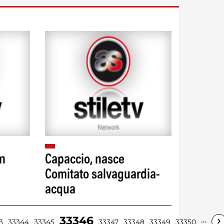
on
Capaccio, nasce
Comitato salvaguardia-
acqua
›
33346
…
3
33344
33345
33347
33348
33349
33350