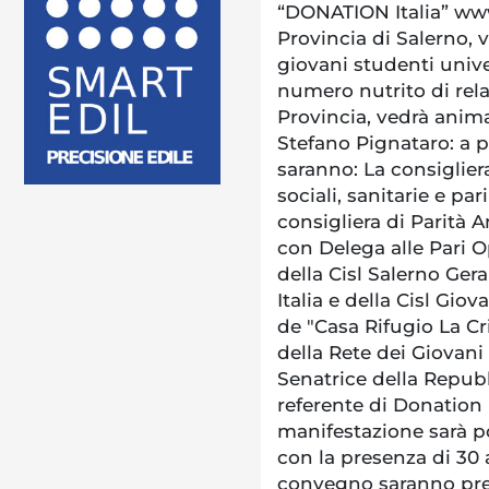
“DONATION Italia” www
Provincia di Salerno, 
giovani studenti unive
numero nutrito di relat
Provincia, vedrà anima
Stefano Pignataro: a p
saranno: La consiglier
sociali, sanitarie e pa
consigliera di Parità 
con Delega alle Pari O
della Cisl Salerno Ger
Italia e della Cisl Gio
de "Casa Rifugio La Cri
della Rete dei Giovani
Senatrice della Repubbl
referente di Donation I
manifestazione sarà p
con la presenza di 30 
convegno saranno prese