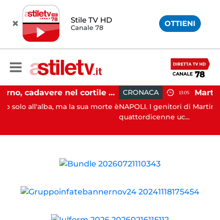
Stile TV HD
OTTIENI
Canale 78
Salerno, cadavere nel cortile di un palazzo: indaga la Polizia
CRONACA
13:05
l'alba, ma la sua morte è
NAPOLI. I genitori di Martina Carbonar
quattordicenne uc...