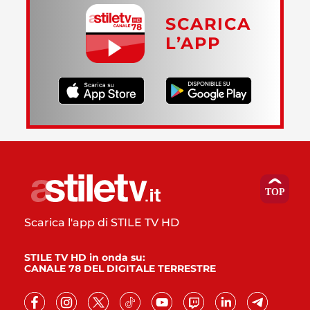
SCARICA
L’APP
Scarica l'app di STILE TV HD
STILE TV HD in onda su:
CANALE 78 DEL DIGITALE TERRESTRE