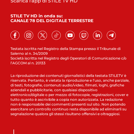
Scarica l'app di STILE TV HD
STILE TV HD in onda su:
CANALE 78 DEL DIGITALE TERRESTRE
Testata iscritta nel Registro della Stampa presso il Tribunale di
Salerno al n. 34/2009
Società iscritta nel Registro degli Operatori di Comunicazione c/o
l’AGCOM al n. 20133
La riproduzione dei contenuti giornalistici della testata STILETV è
riservata. Pertanto, è vietata la riproduzione e l’uso, anche parziale,
di testi, fotografie, contenuti audio/video, filmati, loghi, grafiche
aziendali e pubblicitarie, con qualsiasi dispositivo
elettronico/digitale o per mezzo di fotocopie, registrazioni, cover e
tutto quanto è ascrivibile a copia non autorizzata. La redazione
non è responsabile dei commenti presenti sul sito. Non potendo
esercitare un controllo continuo resta disponibile ad eliminarli su
segnalazione qualora gli stessi risultano offensivi e oltraggiosi.