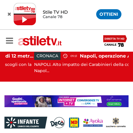
Stile TV HD
OTTIENI
Canale 78
Castellabate, barca di 12 metri resta incastrata sugli scogli: salvate 9 persone
CRONACA
09:13
i con la
NAPOLI. Alto impatto dei Carabinieri della compagnia
Napol...