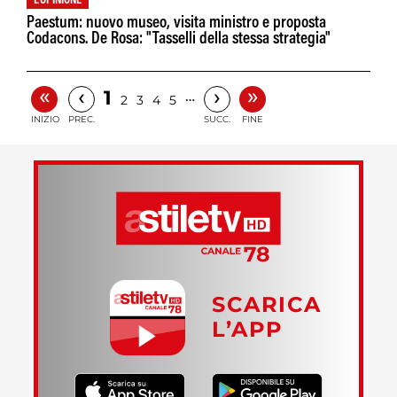
L'OPINIONE
Paestum: nuovo museo, visita ministro e proposta
Codacons. De Rosa: "Tasselli della stessa strategia"
«
»
‹
›
1
…
2
3
4
5
INIZIO
PREC.
SUCC.
FINE
SCARICA
L’APP