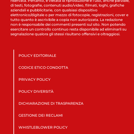
riservata. Pertanto, è vietata la riproduzione e l’uso, anche parziale,
di testi, fotografie, contenuti audio/video, filmati, loghi, grafiche
aziendali e pubblicitarie, con qualsiasi dispositivo
elettronico/digitale o per mezzo di fotocopie, registrazioni, cover e
tutto quanto è ascrivibile a copia non autorizzata. La redazione
non è responsabile dei commenti presenti sul sito. Non potendo
esercitare un controllo continuo resta disponibile ad eliminarli su
segnalazione qualora gli stessi risultano offensivi e oltraggiosi.
POLICY EDITORIALE
CODICE ETICO CONDOTTA
PRIVACY POLICY
POLICY DIVERSITÀ
DICHIARAZIONE DI TRASPARENZA
GESTIONE DEI RECLAMI
WHISTLEBLOWER POLICY