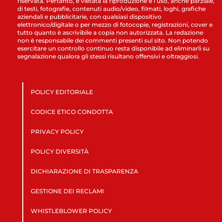
riservata. Pertanto, è vietata la riproduzione e l’uso, anche parziale,
di testi, fotografie, contenuti audio/video, filmati, loghi, grafiche
aziendali e pubblicitarie, con qualsiasi dispositivo
elettronico/digitale o per mezzo di fotocopie, registrazioni, cover e
tutto quanto è ascrivibile a copia non autorizzata. La redazione
non è responsabile dei commenti presenti sul sito. Non potendo
esercitare un controllo continuo resta disponibile ad eliminarli su
segnalazione qualora gli stessi risultano offensivi e oltraggiosi.
POLICY EDITORIALE
CODICE ETICO CONDOTTA
PRIVACY POLICY
POLICY DIVERSITÀ
DICHIARAZIONE DI TRASPARENZA
GESTIONE DEI RECLAMI
WHISTLEBLOWER POLICY