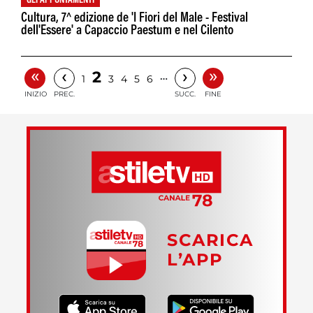
GLI APPUNTAMENTI
Cultura, 7^ edizione de 'I Fiori del Male - Festival
dell'Essere' a Capaccio Paestum e nel Cilento
«
»
‹
›
2
…
1
3
4
5
6
INIZIO
PREC.
SUCC.
FINE
SCARICA
L’APP