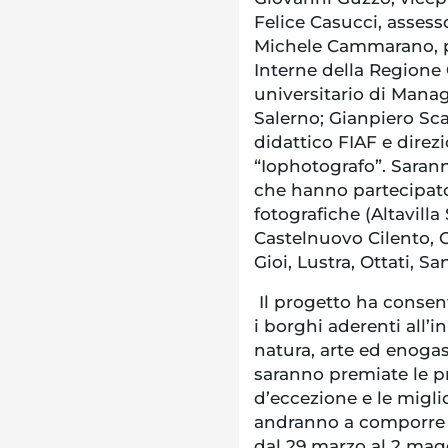
Felice Casucci, asses
Michele Cammarano, p
Interne della Regione
universitario di Manag
Salerno; Gianpiero Sc
didattico FIAF e direzi
“Iophotografo”. Saranno
che hanno partecipato 
fotografiche (Altavilla
Castelnuovo Cilento, C
Gioi, Lustra, Ottati, S
Il progetto ha consenti
i borghi aderenti all’i
natura, arte ed enoga
saranno premiate le p
d’eccezione e le migli
andranno a comporre l
dal 29 marzo al 2 mag