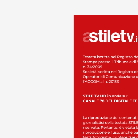
Testata iscritta nel Registro de
Stampa presso il Tribunale di 
n. 34/2009
Società iscritta nel Registro de
Operatori di Comunicazione c
l’AGCOM al n. 20133
STILE TV HD in onda su:
CANALE 78 DEL DIGITALE T
La riproduzione dei contenuti
giornalistici della testata STI
riservata. Pertanto, è vietata l
riproduzione e l’uso, anche par
testi, fotografie, contenuti au