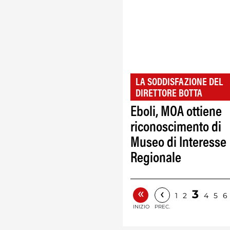
LA SODDISFAZIONE DEL
DIRETTORE BOTTA
Eboli, MOA ottiene
riconoscimento di
Museo di Interesse
Regionale
«
‹
3
1
2
4
5
6
INIZIO
PREC.