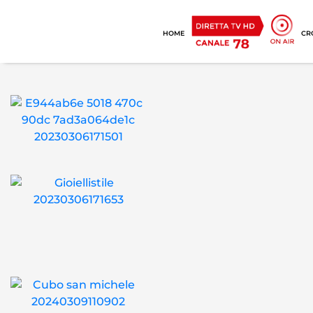
HOME
CR