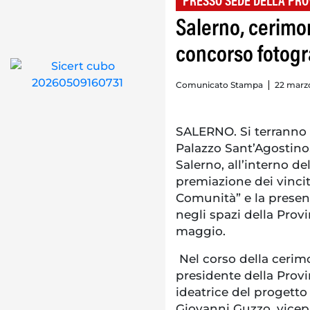
PRESSO SEDE DELLA PRO
Salerno, cerimo
concorso fotogr
Comunicato Stampa
22 marz
SALERNO. Si terranno m
Palazzo Sant’Agostino,
Salerno, all’interno de
premiazione dei vincit
Comunità” e la present
negli spazi della Prov
maggio.
Nel corso della cerimo
presidente della Provi
ideatrice del progetto
Giovanni Guzzo, vicepr