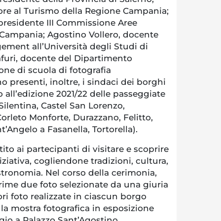
sore al Turismo della Regione Campania;
residente III Commissione Aree
 Campania; Agostino Vollero, docente
ement all’Università degli Studi di
afuri, docente del Dipartimento
one di scuola di fotografia
 presenti, inoltre, i sindaci dei borghi
all’edizione 2021/22 delle passeggiate
 Silentina, Castel San Lorenzo,
orleto Monforte, Durazzano, Felitto,
ant’Angelo a Fasanella, Tortorella).
to ai partecipanti di visitare e scoprire
niziativa, cogliendone tradizioni, cultura,
stronomia. Nel corso della cerimonia,
rime due foto selezionate da una giuria
ori foto realizzate in ciascun borgo
a mostra fotografica in esposizione
gio a Palazzo Sant’Agostino.