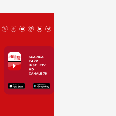
SCARICA
L’APP
di STILETV
HD
CANALE 78