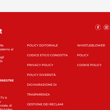
lla
POLICY EDITORIALE
WHISTLEBLOWER
Salerno al
CODICE ETICO CONDOTTA
POLICY
gli
/o
PRIVACY POLICY
COOKIE POLICY
POLICY DIVERSITÀ
ERRESTRE
DICHIARAZIONE DI
TRASPARENZA
LETV è
a
GESTIONE DEI RECLAMI
ziale, di
dio/video,