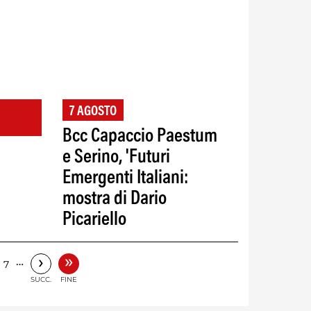
7 AGOSTO
Bcc Capaccio Paestum
e Serino, 'Futuri
Emergenti Italiani:
mostra di Dario
Picariello
»
›
…
7
SUCC.
FINE