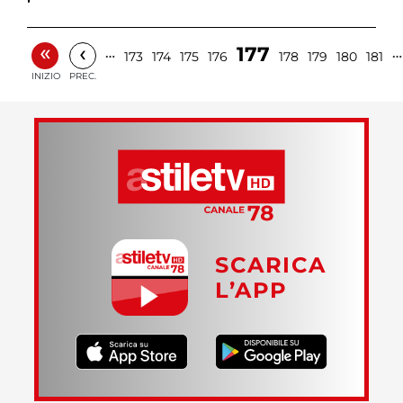
«
‹
177
…
…
173
174
175
176
178
179
180
181
INIZIO
PREC.
SCARICA
L’APP