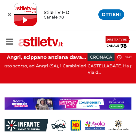
Stile TV HD
OTTIENI
Canale 78
Angri, scippano anziana davanti ad un negozio: tre arresti
CRONACA
05:42
(SA), i Carabinieri
CASTELLABATE. Ha perso il controllo della 
Via d...