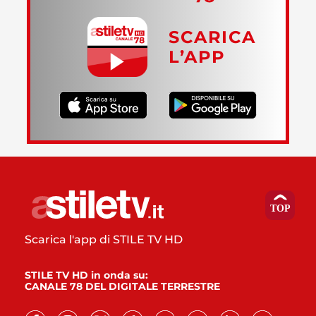
SCARICA
L’APP
Scarica l'app di STILE TV HD
STILE TV HD in onda su:
CANALE 78 DEL DIGITALE TERRESTRE