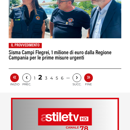
IL PROVVEDIMENTO
Sisma Campi Flegrei, 1 milione di euro dalla Regione
Campania per le prime misure urgenti
«
»
‹
›
2
…
1
3
4
5
6
INIZIO
PREC.
SUCC.
FINE