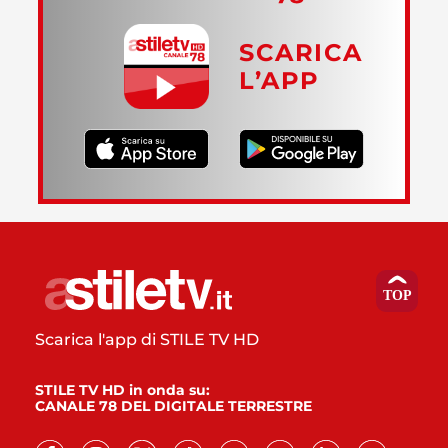
SCARICA
L’APP
Scarica l'app di STILE TV HD
STILE TV HD in onda su:
CANALE 78 DEL DIGITALE TERRESTRE