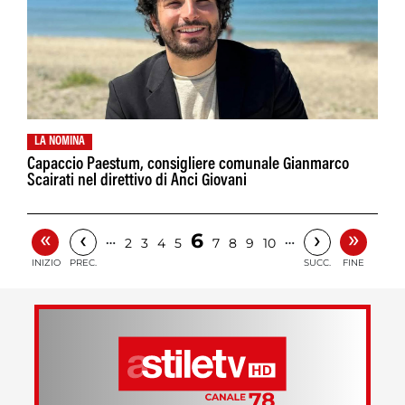
LA NOMINA
Capaccio Paestum, consigliere comunale Gianmarco
Scairati nel direttivo di Anci Giovani
«
»
‹
›
6
…
…
2
3
4
5
7
8
9
10
INIZIO
PREC.
SUCC.
FINE