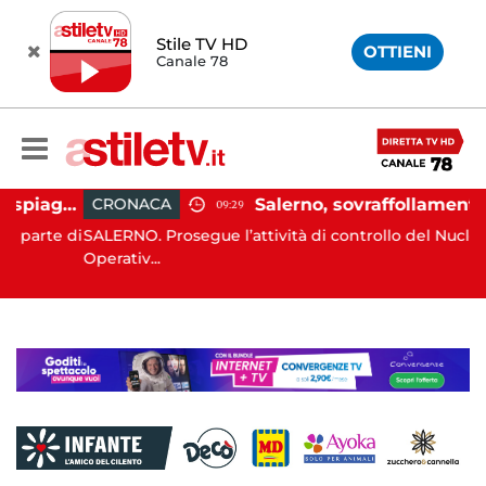
Stile TV HD
OTTIENI
Canale 78
Montecorice, blitz sulle spiagge libere: sequestrati oltre 300 ombrelloni e lettini lasciati sull’arenile
Salerno, sovraffollamento immigrati in immobile del centro storico: scatta lo sgombero
CRONACA
09:29
te di
SALERNO. Prosegue l’attività di controllo del Nucleo
Operativ...