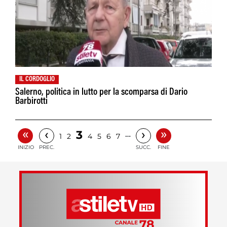
IL CORDOGLIO
Salerno, politica in lutto per la scomparsa di Dario
Barbirotti
«
»
‹
›
3
…
1
2
4
5
6
7
INIZIO
PREC.
SUCC.
FINE