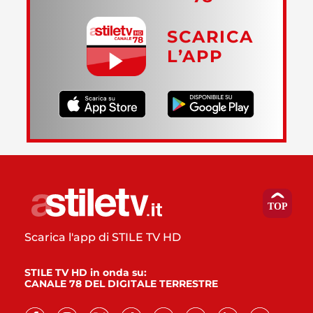
SCARICA
L’APP
Scarica l'app di STILE TV HD
STILE TV HD in onda su:
CANALE 78 DEL DIGITALE TERRESTRE