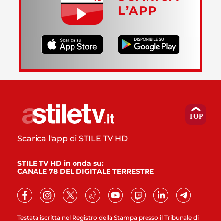
L’APP
Scarica l'app di STILE TV HD
STILE TV HD in onda su:
CANALE 78 DEL DIGITALE TERRESTRE
Testata iscritta nel Registro della Stampa presso il Tribunale di