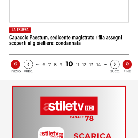
LA TRUFFA
Capaccio Paestum, sedicente magistrato rifila assegni
scoperti al gioielliere: condannata
«
»
‹
›
10
…
…
6
7
8
9
11
12
13
14
INIZIO
PREC.
SUCC.
FINE
SCARICA