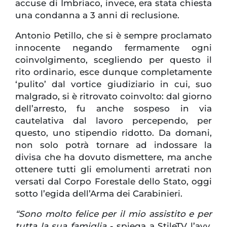
accuse di Imbriaco, invece, era stata chiesta
una condanna a 3 anni di reclusione.
Antonio Petillo, che si è sempre proclamato
innocente negando fermamente ogni
coinvolgimento, scegliendo per questo il
rito ordinario, esce dunque completamente
‘pulito’ dal vortice giudiziario in cui, suo
malgrado, si è ritrovato coinvolto: dal giorno
dell’arresto, fu anche sospeso in via
cautelativa dal lavoro percependo, per
questo, uno stipendio ridotto. Da domani,
non solo potrà tornare ad indossare la
divisa che ha dovuto dismettere, ma anche
ottenere tutti gli emolumenti arretrati non
versati dal Corpo Forestale dello Stato, oggi
sotto l’egida dell’Arma dei Carabinieri.
“Sono molto felice per il mio assistito e per
tutta la sua famiglia
- spiega a StileTV l’avv.