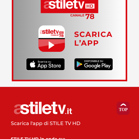
SCARICA
L’APP
Scarica l'app di STILE TV HD