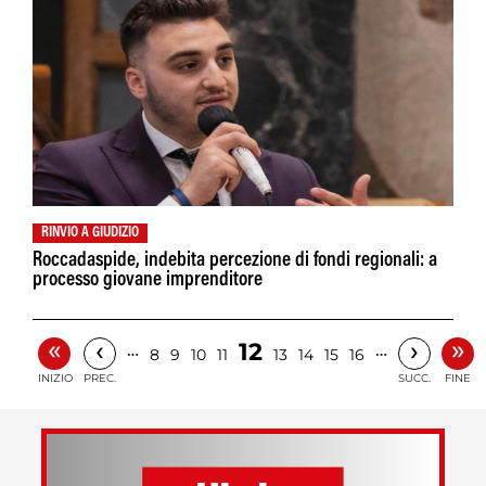
RINVIO A GIUDIZIO
Roccadaspide, indebita percezione di fondi regionali: a
processo giovane imprenditore
«
»
‹
›
12
…
…
8
9
10
11
13
14
15
16
INIZIO
PREC.
SUCC.
FINE