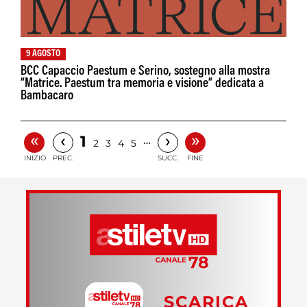
9 AGOSTO
BCC Capaccio Paestum e Serino, sostegno alla mostra
“Matrice. Paestum tra memoria e visione” dedicata a
Bambacaro
«
»
‹
›
1
…
2
3
4
5
INIZIO
PREC.
SUCC.
FINE
SCARICA