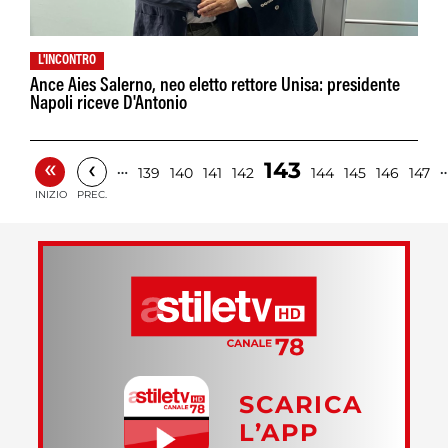
L'INCONTRO
Ance Aies Salerno, neo eletto rettore Unisa: presidente
Napoli riceve D'Antonio
«
‹
143
…
139
140
141
142
144
145
146
147
INIZIO
PREC.
SCARICA
L’APP