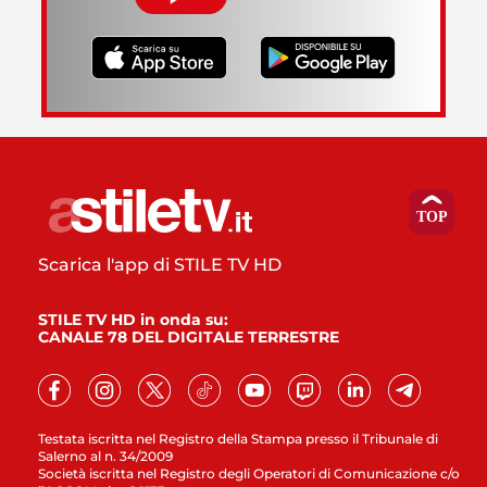
Scarica l'app di STILE TV HD
STILE TV HD in onda su:
CANALE 78 DEL DIGITALE TERRESTRE
Testata iscritta nel Registro della Stampa presso il Tribunale di
Salerno al n. 34/2009
Società iscritta nel Registro degli Operatori di Comunicazione c/o