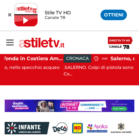
Stile TV HD
OTTIENI
Canale 78
Gozzo affonda in Costiera Amalfitana: occupanti soccorsi da altri natanti
CRONACA
16:43
 acqueo
.SALERNO. Colpi di pistola sono stati esplosi in via R
Co...