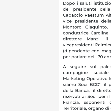
Dopo i saluti istituzi
del presidente dell
Capaccio Paestum Alfi
vice presidente dell
Montoro Giaquinto, s
conduttrice Carolina 
direttore Manzi, i
vicepresidenti Palmie
(dipendente con maggi
per parlare dei “70 ann
A seguire sul palco
compagine sociale
Marketing Operativo I
siamo Soci BCC”, il 
della Banca, il diret
riservati ai Soci per
Francia, esponenti 
Territoriale, organo di 