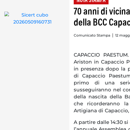
NOTA STAMPA
70 anni di vicin
della BCC Capa
Comunicato Stampa
12 maggi
CAPACCIO PAESTUM. 
Ariston in Capaccio P
in presenza dopo la 
di Capaccio Paestum
primo di una serie
susseguiranno nel cor
della nascita della B
che ricorderanno la
Artigiana di Capaccio,
A partire dalle 14:30 s
l’annuale Assemblea d