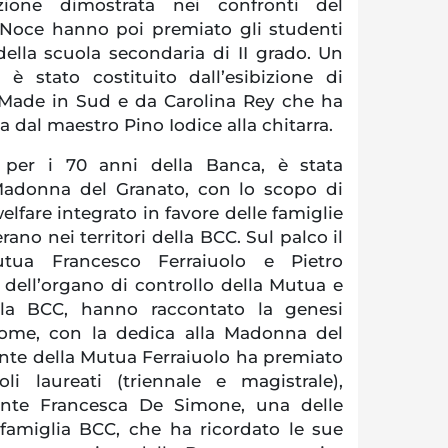
enzione dimostrata nei confronti del
e Noce hanno poi premiato gli studenti
della scuola secondaria di II grado. Un
 è stato costituito dall’esibizione di
 Made in Sud e da Carolina Rey che ha
dal maestro Pino Iodice alla chitarra.
 per i 70 anni della Banca, è stata
Madonna del Granato, con lo scopo di
elfare integrato in favore delle famiglie
rano nei territori della BCC. Sul palco il
utua Francesco Ferraiuolo e Pietro
dell’organo di controllo della Mutua e
ella BCC, hanno raccontato la genesi
l nome, con la dedica alla Madonna del
ente della Mutua Ferraiuolo ha premiato
oli laureati (triennale e magistrale),
ente Francesca De Simone, una delle
 famiglia BCC, che ha ricordato le sue