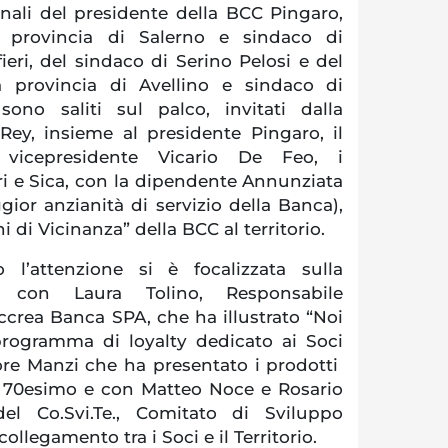
onali del presidente della BCC Pingaro,
a provincia di Salerno e sindaco di
eri, del sindaco di Serino Pelosi e del
a provincia di Avellino e sindaco di
ono saliti sul palco, invitati dalla
Rey, insieme al presidente Pingaro, il
l vicepresidente Vicario De Feo, i
ri e Sica, con la dipendente Annunziata
or anzianità di servizio della Banca),
i di Vicinanza” della BCC al territorio.
 l’attenzione si è focalizzata sulla
, con Laura Tolino, Responsabile
ccrea Banca SPA, che ha illustrato “Noi
programma di loyalty dedicato ai Soci
tore Manzi che ha presentato i prodotti
 il 70esimo e con Matteo Noce e Rosario
del Co.Svi.Te., Comitato di Sviluppo
collegamento tra i Soci e il Territorio.