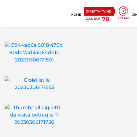
HOME
CR