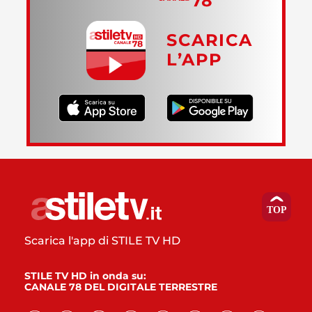
SCARICA
L’APP
Scarica l'app di STILE TV HD
STILE TV HD in onda su:
CANALE 78 DEL DIGITALE TERRESTRE