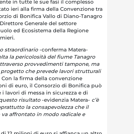
te in tutte le sue fasi il complesso
ato ieri alla firma della Convenzione tra
orzio di Bonifica Vallo di Diano-Tanagro
Direttore Generale del settore
suolo ed Ecosistema della Regione
mieri.
ato straordinario
-conferma Matera-
lta la pericolosità del fiume Tanagro
attraverso provvedimenti tampone, ma
 progetto che prevede lavori strutturali
. Con la firma della convenzione
ioni di euro, il Consorzio di Bonifica può
 i lavori di messa in sicurezza e di
questo risultato
-evidenzia Matera-
c’è
oprattutto la consapevolezza che il
va affrontato in modo radicale e
di 12 milioni di euro si affianca un altro