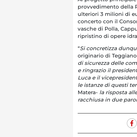
provvedimento della 
ulteriori 3 milioni di
concerto con il Consor
vasche di Polla, Cappu
ripristino di opere id
“
Si concretizza dunqu
originario di Teggiano
di sicurezza delle com
e ringrazio il preside
Luca e il vicepresiden
le istanze di questi t
Matera-
la risposta al
racchiusa in due parol