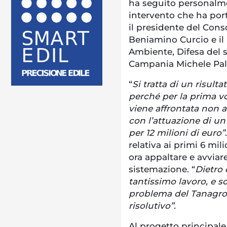
ha seguito personalmen
intervento che ha port
il presidente del Cons
Beniamino Curcio e il 
Ambiente, Difesa del 
Campania Michele Pal
“
Si tratta di un risult
perché per la prima vo
viene affrontata non 
con l’attuazione di un
per 12 milioni di euro”
relativa ai primi 6 mil
ora appaltare e avviare
sistemazione. “
Dietro 
tantissimo lavoro, e s
problema del Tanagro 
risolutivo”.
Al progetto principale 