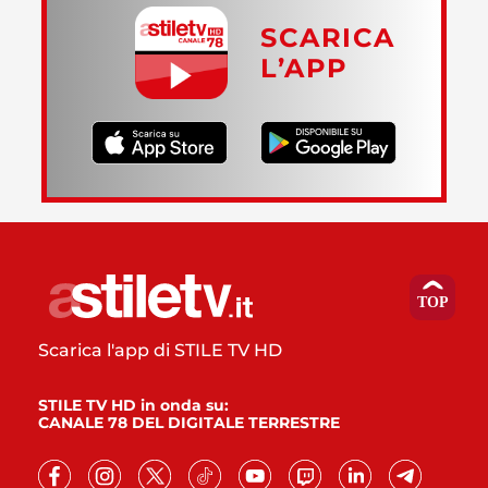
SCARICA
L’APP
Scarica l'app di STILE TV HD
STILE TV HD in onda su:
CANALE 78 DEL DIGITALE TERRESTRE