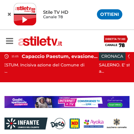
Stile TV HD
OTTIENI
Canale 78
Capaccio Paestum, evasione tassa di soggiorno: scoperte 49 strutture fantasma, elevate 132 sanzioni
CRONACA
13:55
ione del Comune di
SALERNO. E' stato scoperto solo all'
a...