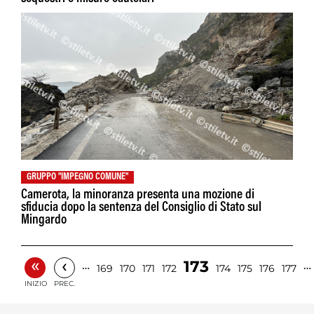
GRUPPO "IMPEGNO COMUNE"
Camerota, la minoranza presenta una mozione di
sfiducia dopo la sentenza del Consiglio di Stato sul
Mingardo
«
‹
173
…
…
169
170
171
172
174
175
176
177
INIZIO
PREC.