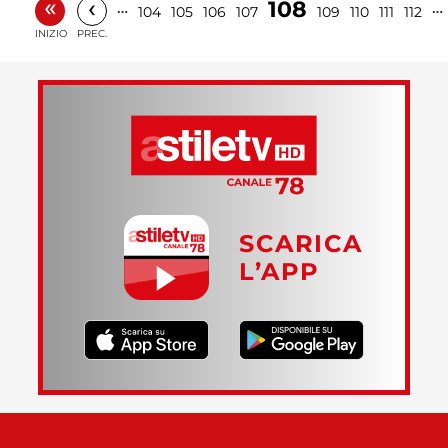
«
‹
108
…
…
104
105
106
107
109
110
111
112
INIZIO
PREC.
SCARICA
L’APP