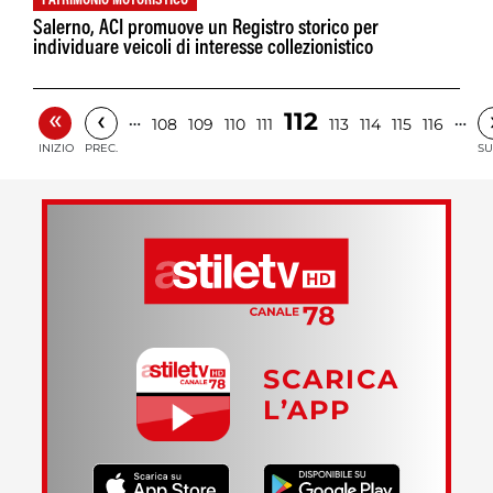
PATRIMONIO MOTORISTICO
Salerno, ACI promuove un Registro storico per
individuare veicoli di interesse collezionistico
«
‹
112
…
…
108
109
110
111
113
114
115
116
INIZIO
PREC.
SU
SCARICA
L’APP