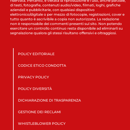
riservata. Pertanto, è vietata la riproduzione e l’uso, anche parziale,
di testi, fotografie, contenuti audio/video, filmati, loghi, grafiche
aziendali e pubblicitarie, con qualsiasi dispositivo
elettronico/digitale o per mezzo di fotocopie, registrazioni, cover e
tutto quanto è ascrivibile a copia non autorizzata. La redazione
non è responsabile dei commenti presenti sul sito. Non potendo
esercitare un controllo continuo resta disponibile ad eliminarli su
segnalazione qualora gli stessi risultano offensivi e oltraggiosi.
POLICY EDITORIALE
CODICE ETICO CONDOTTA
PRIVACY POLICY
POLICY DIVERSITÀ
DICHIARAZIONE DI TRASPARENZA
GESTIONE DEI RECLAMI
WHISTLEBLOWER POLICY