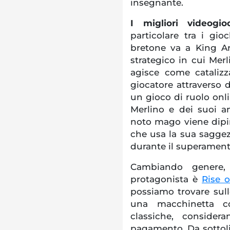
insegnante.
I migliori videogi
particolare tra i gio
bretone va a King Ar
strategico in cui Mer
agisce come catalizz
giocatore attraverso 
un gioco di ruolo onl
Merlino e dei suoi am
noto mago viene dipi
che usa la sua saggez
durante il superamento
Cambiando genere,
protagonista è
Rise o
possiamo trovare sulle
una macchinetta c
classiche, conside
pagamento. Da sottoli