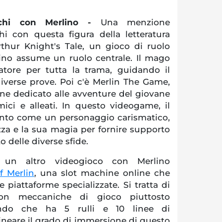
ochi con Merlino -
Una menzione
chi con questa figura della letteratura
thur Knight's Tale, un gioco di ruolo
lino assume un ruolo centrale. Il mago
atore per tutta la trama, guidando il
diverse prove. Poi c'è Merlin The Game,
ine dedicato alle avventure del giovane
ici e alleati. In questo videogame, il
nto come un personaggio carismatico,
za e la sua magia per fornire supporto
 delle diverse sfide.
 un altro videogioco con Merlino
f Merlin
, una slot machine online che
 piattaforme specializzate. Si tratta di
on meccaniche di gioco piuttosto
rando che ha 5 rulli e 10 linee di
neare il grado di immersione di questo