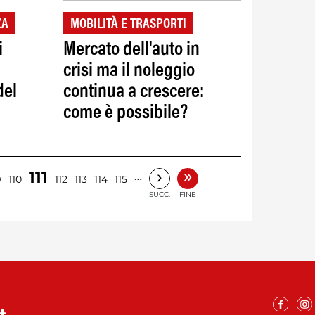
ZA
MOBILITÀ E TRASPORTI
i
Mercato dell'auto in
crisi ma il noleggio
del
continua a crescere:
come è possibile?
»
›
111
…
9
110
112
113
114
115
SUCC.
FINE