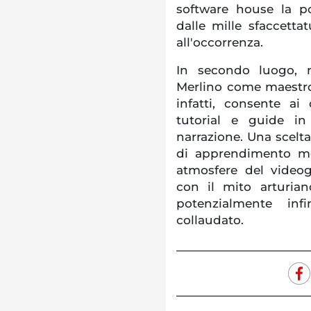
software house la po
dalle mille sfaccetta
all'occorrenza.
In secondo luogo, n
Merlino come maestro 
infatti, consente ai
tutorial e guide i
narrazione. Una scelta
di apprendimento me
atmosfere del videog
con il mito arturia
potenzialmente inf
collaudato.