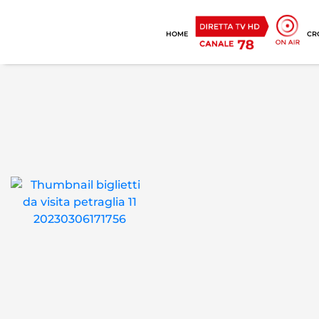
HOME
CR