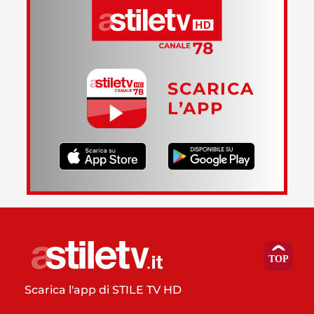
SCARICA
L’APP
Scarica l'app di STILE TV HD