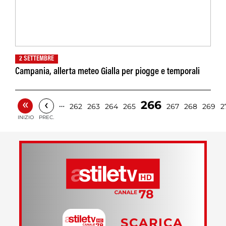
2 SETTEMBRE
Campania, allerta meteo Gialla per piogge e temporali
«
‹
266
…
262
263
264
265
267
268
269
2
INIZIO
PREC.
SCARICA