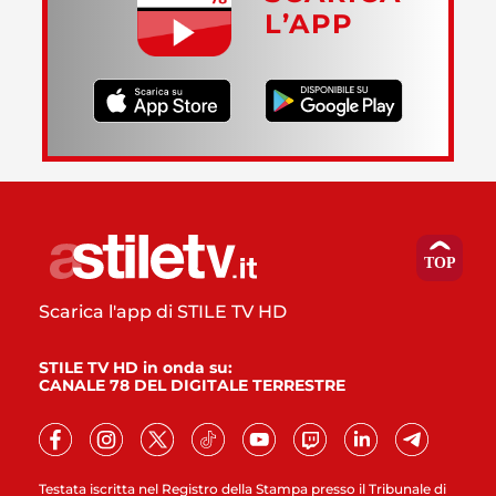
L’APP
Scarica l'app di STILE TV HD
STILE TV HD in onda su:
CANALE 78 DEL DIGITALE TERRESTRE
Testata iscritta nel Registro della Stampa presso il Tribunale di