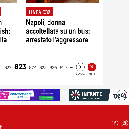
LINEA C32
n
Napoli, donna
ish:
accoltellata su un bus:
lla
arrestato l’aggressore
»
›
823
…
1
822
824
825
826
827
SUCC.
FINE