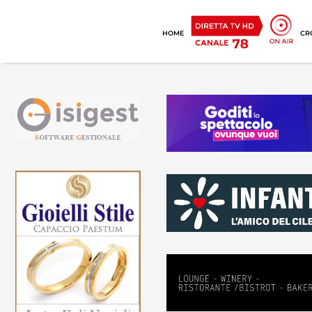
HOME
CR