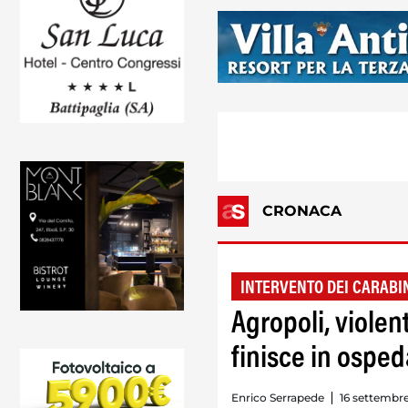
CRONACA
INTERVENTO DEI CARABI
Agropoli, violen
finisce in osped
Enrico Serrapede
16 settembre