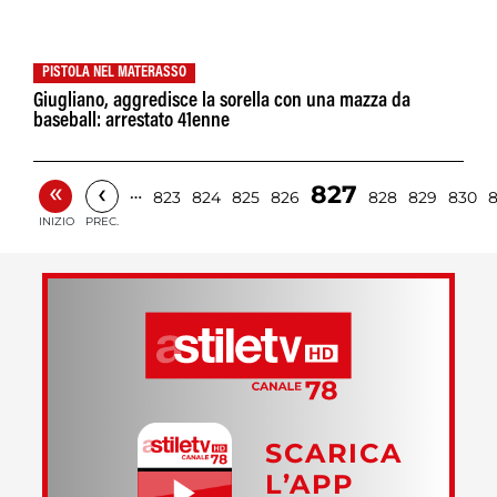
PISTOLA NEL MATERASSO
Giugliano, aggredisce la sorella con una mazza da
baseball: arrestato 41enne
«
‹
827
…
823
824
825
826
828
829
830
8
INIZIO
PREC.
SCARICA
L’APP