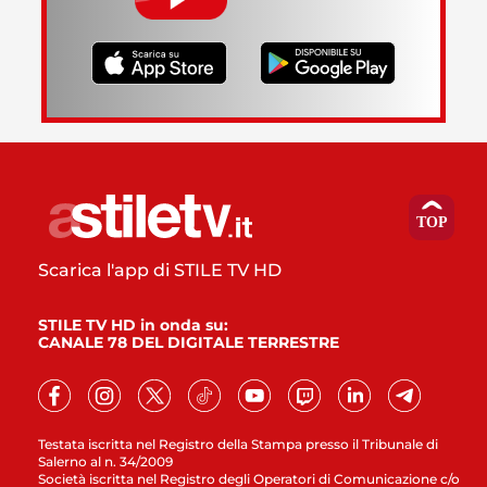
Scarica l'app di STILE TV HD
STILE TV HD in onda su:
CANALE 78 DEL DIGITALE TERRESTRE
Testata iscritta nel Registro della Stampa presso il Tribunale di
Salerno al n. 34/2009
Società iscritta nel Registro degli Operatori di Comunicazione c/o